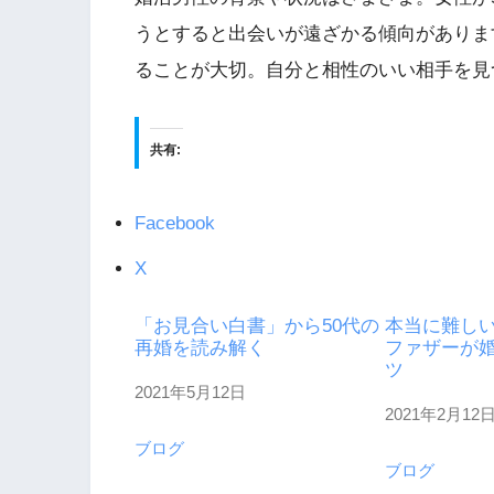
うとすると出会いが遠ざかる傾向がありま
ることが大切。自分と相性のいい相手を見
共有:
Facebook
X
「お見合い白書」から50代の
本当に難しい
再婚を読み解く
ファザーが
ツ
2021年5月12日
日付
2021年2月12
日付
ブログ
関連理由
ブログ
関連理由