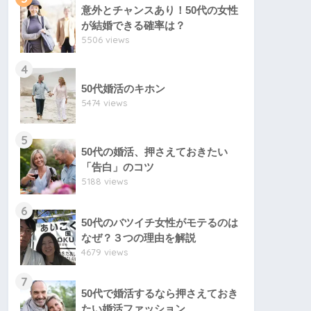
意外とチャンスあり！50代の女性
が結婚できる確率は？
5506 views
4
50代婚活のキホン
5474 views
5
50代の婚活、押さえておきたい
「告白」のコツ
5188 views
6
50代のバツイチ女性がモテるのは
なぜ？３つの理由を解説
4679 views
7
50代で婚活するなら押さえておき
たい婚活ファッション