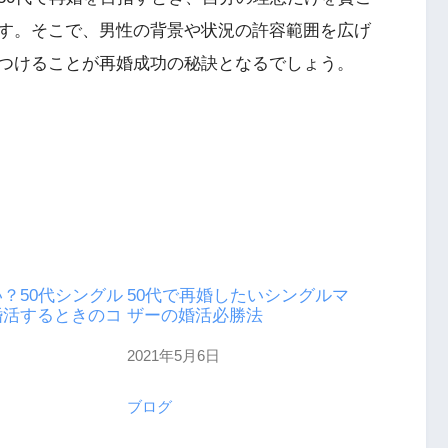
す。そこで、男性の背景や状況の許容範囲を広げ
つけることが再婚成功の秘訣となるでしょう。
？50代シングル
50代で再婚したいシングルマ
婚活するときのコ
ザーの婚活必勝法
2021年5月6日
日付
日
ブログ
関連理由