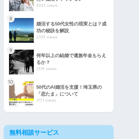
3025 views
8
婚活する50代女性の現実とは？成
功の秘訣を解説
2703 views
9
何年以上の結婚で遺族年金もらえ
るか？
2319 views
10
50代のAI婚活を支援！埼玉県の
「恋たま」について
1771 views
無料相談サービス