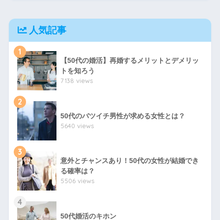
人気記事
1
【50代の婚活】再婚するメリットとデメリッ
トを知ろう
7138 views
2
50代のバツイチ男性が求める女性とは？
5640 views
3
意外とチャンスあり！50代の女性が結婚でき
る確率は？
5506 views
4
50代婚活のキホン