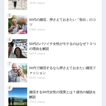
5474 views
5
50代の婚活、押さえておきたい「告白」のコ
ツ
5188 views
6
50代のバツイチ女性がモテるのはなぜ？３つ
の理由を解説
4679 views
7
50代で婚活するなら押さえておきたい婚活フ
ァッション
3025 views
8
婚活する50代女性の現実とは？成功の秘訣を
解説
2703 views