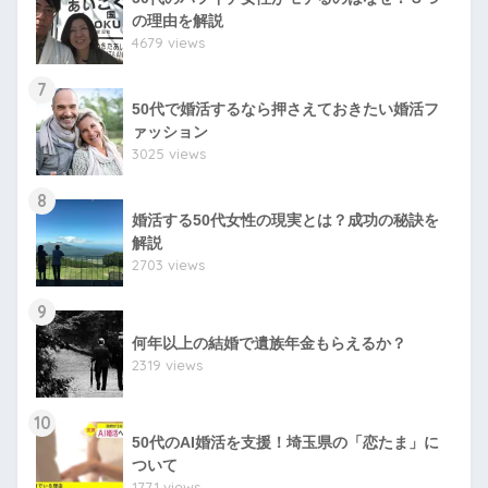
の理由を解説
4679 views
7
50代で婚活するなら押さえておきたい婚活フ
ァッション
3025 views
8
婚活する50代女性の現実とは？成功の秘訣を
解説
2703 views
9
何年以上の結婚で遺族年金もらえるか？
2319 views
10
50代のAI婚活を支援！埼玉県の「恋たま」に
ついて
1771 views