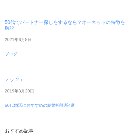
50代でパートナー探しをするなら？オーネットの特徴を
解説
2021年6月8日
日付
ブログ
関連理由
ノッツェ
2019年3月29日
日付
50代婚活におすすめの結婚相談所4選
関連理由
おすすめ記事