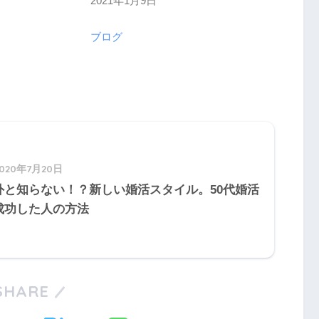
2021年1月9日
日付
日
ブログ
関連理由
2020年7月20日
外と知らない！？新しい婚活スタイル。50代婚活
成功した人の方法
SHARE