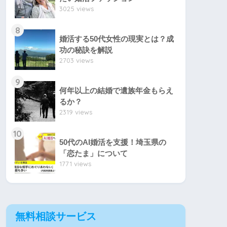
3025 views
8
婚活する50代女性の現実とは？成
功の秘訣を解説
2703 views
9
何年以上の結婚で遺族年金もらえ
るか？
2319 views
10
50代のAI婚活を支援！埼玉県の
「恋たま」について
1771 views
無料相談サービス