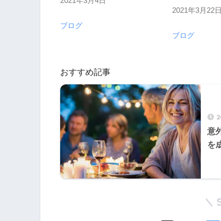
2021年3月4日
日付
2021年3月22
日付
ブログ
関連理由
ブログ
関連理由
おすすめ記事
意
を