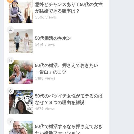
意外とチャンスあり！50代の女性
が結婚できる確率は？
5506 views
4
50代婚活のキホン
5474 views
5
50代の婚活、押さえておきたい
「告白」のコツ
5188 views
6
50代のバツイチ女性がモテるのは
なぜ？３つの理由を解説
4679 views
7
50代で婚活するなら押さえておき
たい婚活ファッション